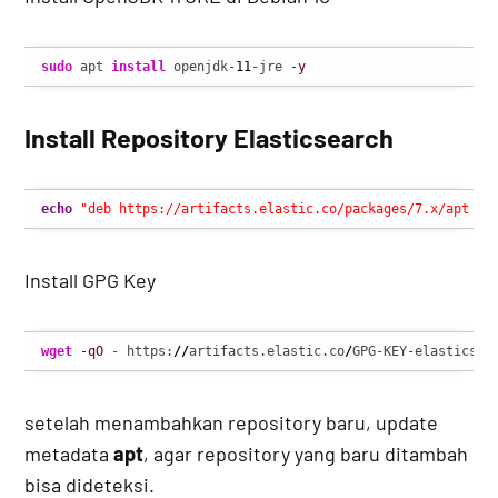
sudo
 apt 
install
 openjdk-
11
-jre 
-y
Install Repository Elasticsearch
echo
"deb https://artifacts.elastic.co/packages/7.x/apt st
Install GPG Key
wget
-qO
 - https:
//
artifacts.elastic.co
/
GPG-KEY-elasticsea
setelah menambahkan repository baru, update
metadata
apt
, agar repository yang baru ditambah
bisa dideteksi.