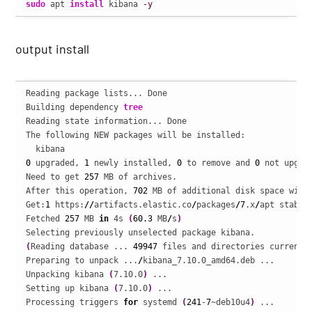
sudo
 apt 
install
 kibana 
-y
output install
Reading package lists... Done

Building dependency 
tree
Reading state information... Done

The following NEW packages will be installed:

0
 upgraded, 
1
 newly installed, 
0
 to remove and 
0
 not upgrad
Need to get 
257
 MB of archives.

After this operation, 
702
 MB of additional disk space will 
Get:
1
 https:
//
artifacts.elastic.co
/
packages
/
7
.x
/
apt stable
Fetched 
257
 MB 
in
 4s 
(
60.3
 MB
/
s
)
(
Reading database ... 
49947
 files and directories currentl
Preparing to unpack ...
/
kibana_7.10.0_amd64.deb ...

Unpacking kibana 
(
7.10.0
)
 ...

Setting up kibana 
(
7.10.0
)
 ...

Processing triggers 
for
 systemd 
(
241
-
7
~deb10u4
)
 ...