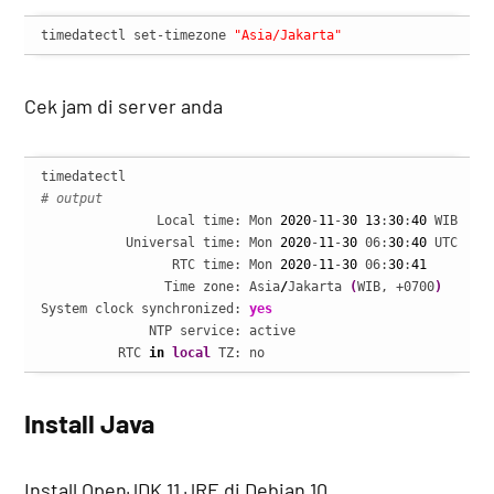
timedatectl set-timezone 
"Asia/Jakarta"
Cek jam di server anda
# output
               Local time: Mon 
2020
-
11
-
30
13
:
30
:
40
 WIB

           Universal time: Mon 
2020
-
11
-
30
 06:
30
:
40
 UTC

                 RTC time: Mon 
2020
-
11
-
30
 06:
30
:
41
                Time zone: Asia
/
Jakarta 
(
WIB, +0700
)
System clock synchronized: 
yes
              NTP service: active

          RTC 
in
local
 TZ: no
Install Java
Install OpenJDK 11 JRE di Debian 10