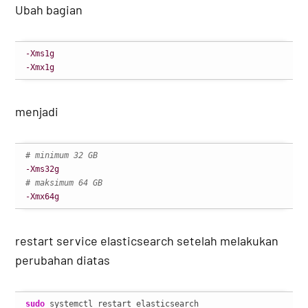
Ubah bagian
-Xms1g
-Xmx1g
menjadi
# minimum 32 GB
-Xms32g
# maksimum 64 GB
-Xmx64g
restart service elasticsearch setelah melakukan
perubahan diatas
sudo
 systemctl restart elasticsearch