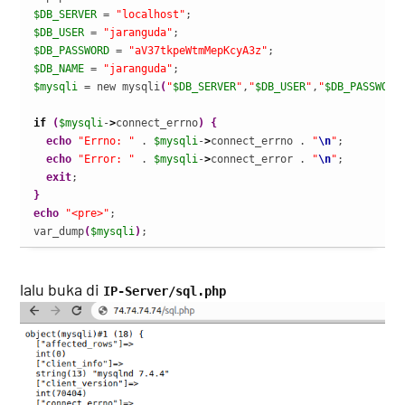
$DB_SERVER
 = 
"localhost"
$DB_USER
 = 
"jaranguda"
$DB_PASSWORD
 = 
"aV37tkpeWtmMepKcyA3z"
$DB_NAME
 = 
"jaranguda"
$mysqli
 = new mysqli
(
"
$DB_SERVER
"
,
"
$DB_USER
"
,
"
$DB_PASSWORD
if
(
$mysqli
-
>
connect_errno
)
{
echo
"Errno: "
 . 
$mysqli
-
>
connect_errno . 
"
\n
"
;

echo
"Error: "
 . 
$mysqli
-
>
connect_error . 
"
\n
"
;

exit
}
echo
"<pre>"
;

var_dump
(
$mysqli
)
;
lalu buka di
IP-Server/sql.php