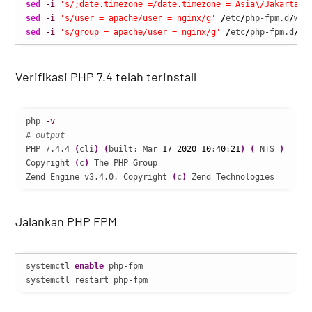
sed
-i
's/;date.timezone =/date.timezone = Asia\/Jakarta/g
sed
-i
's/user = apache/user = nginx/g'
/
etc
/
php-fpm.d
/
sed
-i
's/group = apache/user = nginx/g'
/
etc
/
php-fpm.d
/
ww
Verifikasi PHP 7.4 telah terinstall
php 
-v
# output
PHP 7.4.4 
(
cli
)
(
built: Mar 
17
2020
10
:
40
:
21
)
(
 NTS 
)
Copyright 
(
c
)
 The PHP Group

Zend Engine v3.4.0, Copyright 
(
c
)
 Zend Technologies
Jalankan PHP FPM
systemctl 
enable
 php-fpm

systemctl restart php-fpm