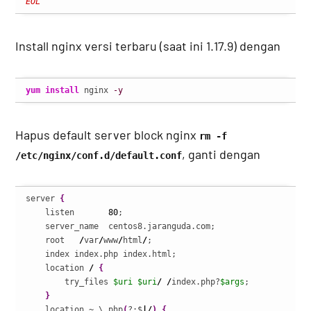
EOL
Install nginx versi terbaru (saat ini 1.17.9) dengan
yum install
 nginx 
-y
Hapus default server block nginx
rm -f
, ganti dengan
/etc/nginx/conf.d/default.conf
server 
{
    listen       
80
;

    server_name  centos8.jaranguda.com;

    root   
/
var
/
www
/
html
/
;

    index index.php index.html;

    location 
/
{
        try_files 
$uri
$uri
/
/
index.php?
$args
;

}
    location ~ \.php
(
?:$
|/
)
{