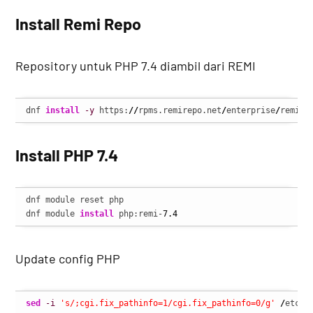
Install Remi Repo
Repository untuk PHP 7.4 diambil dari REMI
dnf 
install
-y
 https:
//
rpms.remirepo.net
/
enterprise
/
remi-r
Install PHP 7.4
dnf module reset php

dnf module 
install
 php:remi-
7.4
Update config PHP
sed
-i
's/;cgi.fix_pathinfo=1/cgi.fix_pathinfo=0/g'
/
etc
/