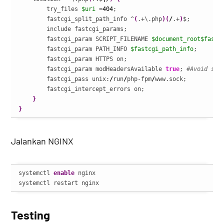
        try_files 
$uri
 =
404
;

        fastcgi_split_path_info ^
(
.+\.php
)
(
/
.+
)
$;

        include fastcgi_params;

        fastcgi_param SCRIPT_FILENAME 
$document_root
$fastc
        fastcgi_param PATH_INFO 
$fastcgi_path_info
;

        fastcgi_param HTTPS on;

        fastcgi_param modHeadersAvailable 
true
; 
#Avoid sen
        fastcgi_pass unix:
/
run
/
php-fpm
/
www.sock;

        fastcgi_intercept_errors on;

}
}
Jalankan NGINX
systemctl 
enable
 nginx

systemctl restart nginx
Testing