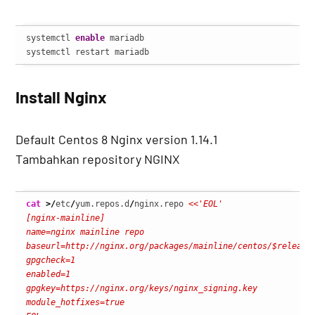
systemctl 
enable
 mariadb

systemctl restart mariadb
Install Nginx
Default Centos 8 Nginx version 1.14.1
Tambahkan repository NGINX
cat
>/
etc
/
yum.repos.d
/
nginx.repo 
<<'EOL'

[nginx-mainline]

name=nginx mainline repo

baseurl=http://nginx.org/packages/mainline/centos/$releasev
gpgcheck=1

enabled=1

gpgkey=https://nginx.org/keys/nginx_signing.key

module_hotfixes=true
