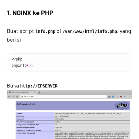
1. NGINX ke PHP
Buat script
di
, yang
info.php
/var/www/html/info.php
berisi
<
?php

phpinfo
(
)
;
Buka
http://IPSERVER