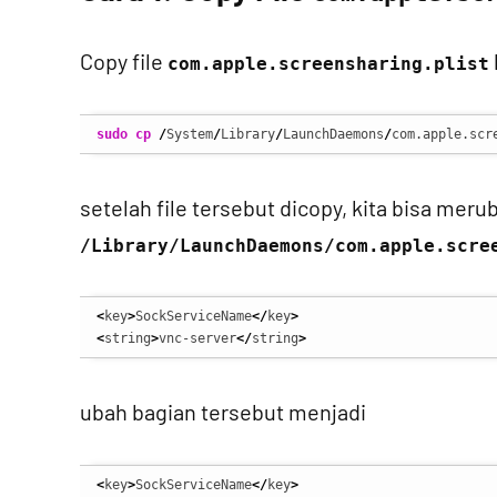
Copy file
com.apple.screensharing.plist
sudo
cp
/
System
/
Library
/
LaunchDaemons
/
com.apple.scr
setelah file tersebut dicopy, kita bisa merub
/Library/LaunchDaemons/com.apple.scre
<
key
>
SockServiceName
</
key
>
<
string
>
vnc-server
</
string
>
ubah bagian tersebut menjadi
<
key
>
SockServiceName
</
key
>