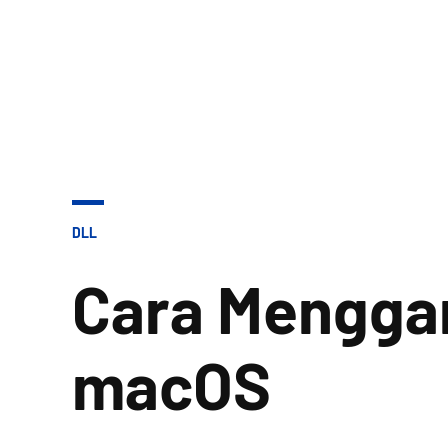
POSTED
DLL
IN
Cara Menggan
macOS