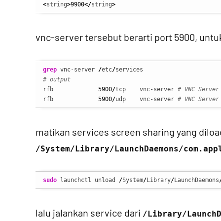
<
string
>
9900
</
string
>
vnc-server tersebut berarti port 5900, unt
grep
 vnc-server 
/
etc
/
# output
rfb             
5900
/
tcp    vnc-server 
# VNC Server
rfb             
5900
/
udp    vnc-server 
# VNC Server
matikan services screen sharing yang diloa
/System/Library/LaunchDaemons/com.app
sudo
 launchctl unload 
/
System
/
Library
/
LaunchDaemons
lalu jalankan service dari
/Library/Launch