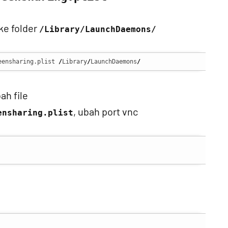
ke folder
/Library/LaunchDaemons/
eensharing.plist 
/
Library
/
LaunchDaemons
/
ah file
, ubah port vnc
ensharing.plist