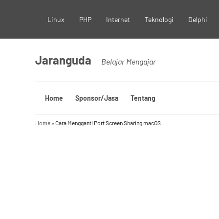
Skip
Linux
PHP
Internet
Teknologi
Delphi
to
content
Jaranguda
Belajar Mengajar
Home
Sponsor/Jasa
Tentang
Home
»
Cara Mengganti Port Screen Sharing macOS