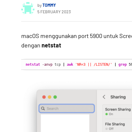
by
TOMMY
5 FEBRUARY 2023
macOS menggunakan port 5900 untuk Screen 
dengan
netstat
netstat
-anvp
 tcp 
|
awk
'NR<3 || /LISTEN/'
|
grep
5