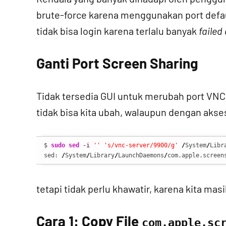
brute-force karena menggunakan port defau
tidak bisa login karena terlalu banyak
failed
Ganti Port Screen Sharing
Tidak tersedia GUI untuk merubah port VNC 
tidak bisa kita ubah, walaupun dengan akse
$ 
sudo
sed
-i
''
's/vnc-server/9900/g'
/
System
/
Libr
sed: 
/
System
/
Library
/
LaunchDaemons
/
com.apple.screen
tetapi tidak perlu khawatir, karena kita mas
Cara 1: Copy File
com.apple.sc