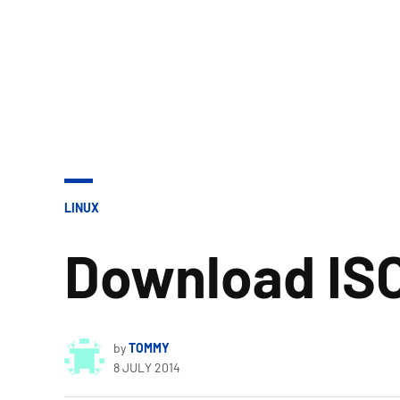
POSTED
LINUX
IN
Download ISO
by
TOMMY
8 JULY 2014