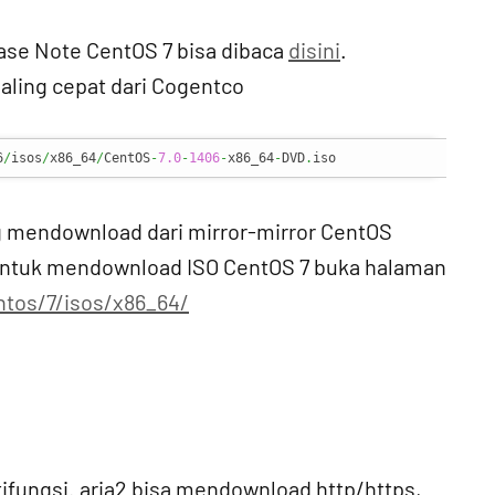
elease Note CentOS 7 bisa dibaca
disini
.
paling cepat dari Cogentco
6
/
isos
/
x86_64
/
CentOS
-
7.0
-
1406
-
x86_64
-
DVD
.
iso
g mendownload dari mirror-mirror CentOS
Untuk mendownload ISO CentOS 7 buka halaman
ntos/7/isos/x86_64/
fungsi. aria2 bisa mendownload http/https,