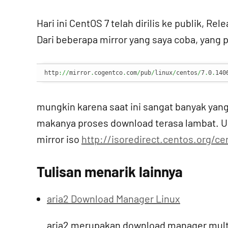
Hari ini CentOS 7 telah dirilis ke publik, R
Dari beberapa mirror yang saya coba, yang 
http
://
mirror
.
cogentco
.
com
/
pub
/
linux
/
centos
/
7
.
0
.
140
mungkin karena saat ini sangat banyak yan
makanya proses download terasa lambat. 
mirror iso
http://isoredirect.centos.org/ce
Tulisan menarik lainnya
aria2 Download Manager Linux
aria2 merupakan download manager multi