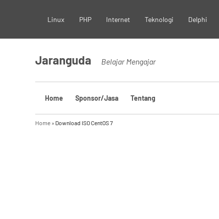
Skip
Linux
PHP
Internet
Teknologi
Delphi
to
content
Jaranguda
Belajar Mengajar
Home
Sponsor/Jasa
Tentang
Home
»
Download ISO CentOS 7