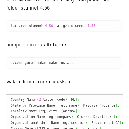
folder stunnel-4.56
tar zxvf stunnel
-
4.56
.
tar
.
gz
;
 stunnel
-
4.56
compile dan install stunnel
./
configure
;
 make
;
 make install
waktu diminta memasukkan
Country Name 
(
2
 letter code
)
[
PL
]
:
State 
or
 Province Name 
(
full name
)
[
Mazovia Province
]
:
Locality Name 
(
eg
,
 city
)
[
Warsaw
]
:
Organization Name 
(
eg
,
 company
)
[
Stunnel Developers
]
:
Organizational Unit Name 
(
eg
,
 section
)
[
Provisional CA
]
:
Common Name 
(
FQDN of your server
)
[
localhost
]
: