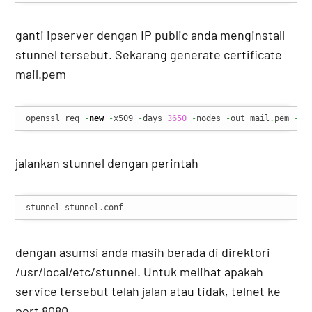
ganti ipserver dengan IP public anda menginstall
stunnel tersebut. Sekarang generate certificate
mail.pem
openssl req 
-
new
-
x509 
-
days 
3650
-
nodes 
-
out mail
.
pem 
-
ke
jalankan stunnel dengan perintah
stunnel stunnel
.
conf
dengan asumsi anda masih berada di direktori
/usr/local/etc/stunnel. Untuk melihat apakah
service tersebut telah jalan atau tidak, telnet ke
port 8080