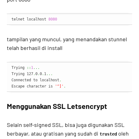
telnet localhost 
8080
tampilan yang muncul, yang menandakan stunnel
telah berhasil di install
Trying 
::
1
...
Trying 127
.
0
.
0
.
1
...
Connected to localhost
.
Escape character is 
'^]'
.
Menggunakan SSL Letsencrypt
Selain self-signed SSL, bisa juga digunakan SSL
berbayar, atau gratisan yang sudah di
oleh
trusted