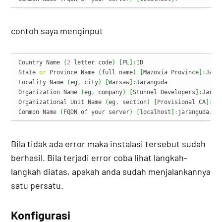
contoh saya menginput
Country Name 
(
2
 letter code
)
[
PL
]
:
ID

State 
or
 Province Name 
(
full name
)
[
Mazovia Province
]
:
Jakar
Locality Name 
(
eg
,
 city
)
[
Warsaw
]
:
Jaranguda

Organization Name 
(
eg
,
 company
)
[
Stunnel Developers
]
:
Jarang
Organizational Unit Name 
(
eg
,
 section
)
[
Provisional CA
]
:
SSL
Common Name 
(
FQDN of your server
)
[
localhost
]
:
jaranguda
.
co
Bila tidak ada error maka instalasi tersebut sudah
berhasil. Bila terjadi error coba lihat langkah-
langkah diatas, apakah anda sudah menjalankannya
satu persatu.
Konfigurasi