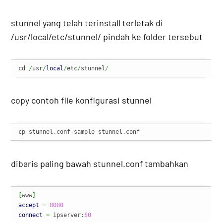
stunnel yang telah terinstall terletak di
/usr/local/etc/stunnel/ pindah ke folder tersebut
cd 
/
usr
/
local
/
etc
/
stunnel
/
copy contoh file konfigurasi stunnel
cp stunnel
.
conf
-
sample stunnel
.
conf
dibaris paling bawah stunnel.conf tambahkan
[
www
]
accept
=
8080
connect
=
 ipserver
:
80