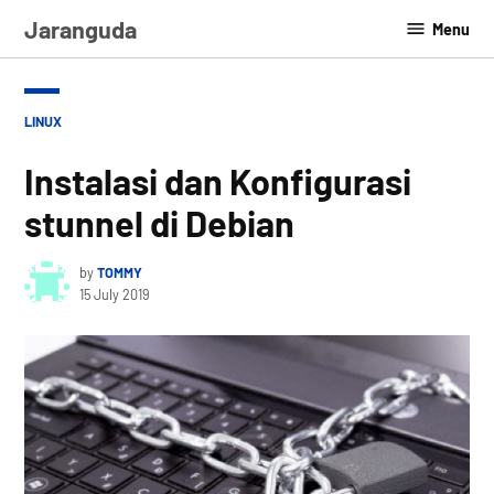
Skip
Jaranguda
Menu
to
content
POSTED
LINUX
IN
Instalasi dan Konfigurasi
stunnel di Debian
by
TOMMY
15 July 2019