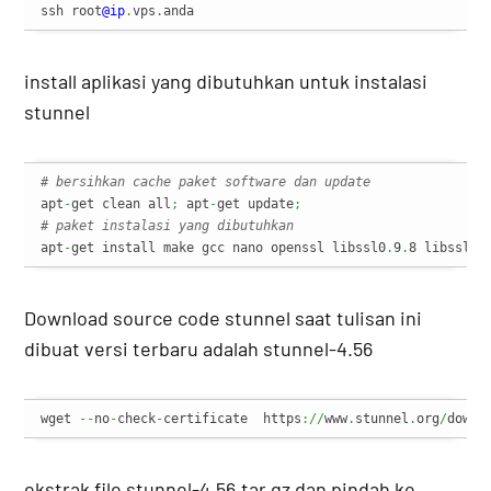
ssh root
@ip
.
vps
.
anda
install aplikasi yang dibutuhkan untuk instalasi
stunnel
# bersihkan cache paket software dan update
apt
-
get clean all
;
 apt
-
get update
;
# paket instalasi yang dibutuhkan
apt
-
get install make gcc nano openssl libssl0
.
9
.
8 libssl
-
d
Download source code stunnel saat tulisan ini
dibuat versi terbaru adalah stunnel-4.56
wget 
--
no
-
check
-
certificate  https
://
www
.
stunnel
.
org
/
downl
ekstrak file stunnel-4.56.tar.gz dan pindah ke