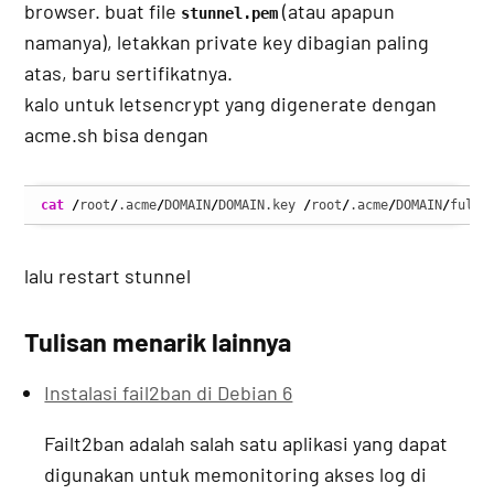
browser. buat file
(atau apapun
stunnel.pem
namanya), letakkan private key dibagian paling
atas, baru sertifikatnya.
kalo untuk letsencrypt yang digenerate dengan
acme.sh bisa dengan
cat
/
root
/
.acme
/
DOMAIN
/
DOMAIN.key 
/
root
/
.acme
/
DOMAIN
/
fullc
lalu restart stunnel
Tulisan menarik lainnya
Instalasi fail2ban di Debian 6
Failt2ban adalah salah satu aplikasi yang dapat
digunakan untuk memonitoring akses log di