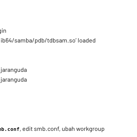
gin
/lib64/samba/pdb/tdbsam.so’ loaded
r jaranguda
r jaranguda
, edit smb.conf, ubah workgroup
mb.conf