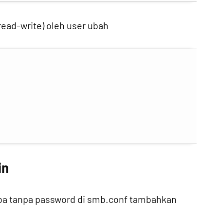
 (read-write) oleh user ubah
in
mba tanpa password di smb.conf tambahkan