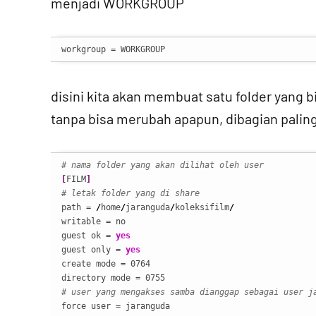
menjadi WORKGROUP
workgroup = WORKGROUP
disini kita akan membuat satu folder yang b
tanpa bisa merubah apapun, dibagian pali
# nama folder yang akan dilihat oleh user
[
FILM
]
# letak folder yang di share
path = 
/
home
/
jaranguda
/
koleksifilm
/
writable = no

guest ok = 
yes
guest only = 
yes
create mode = 0764

# user yang mengakses samba dianggap sebagai user j
force user = jaranguda