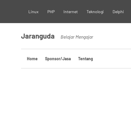
Skip
Linux
PHP
Internet
Teknologi
Delphi
to
content
Jaranguda
Belajar Mengajar
Home
Sponsor/Jasa
Tentang