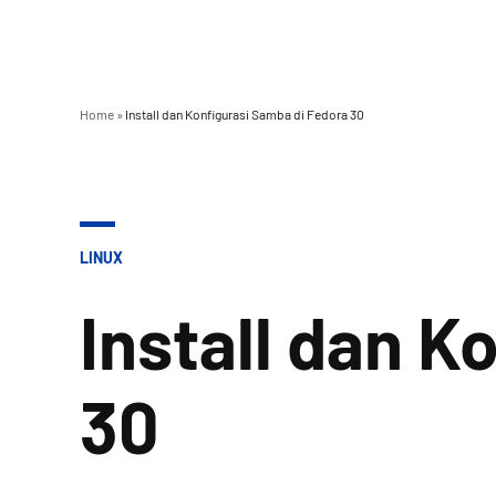
Home
»
Install dan Konfigurasi Samba di Fedora 30
POSTED
LINUX
IN
Install dan K
30