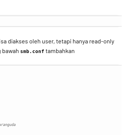
isa diakses oleh user, tetapi hanya read-only
ng bawah
tambahkan
smb.conf
aranguda