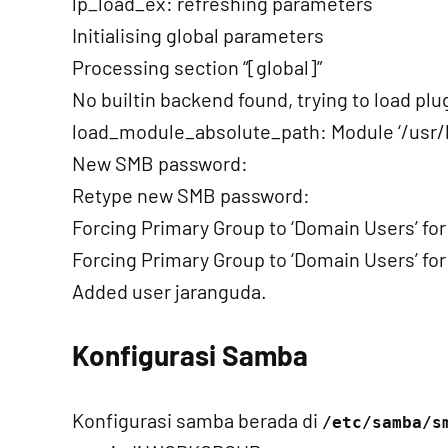
lp_load_ex: refreshing parameters
Initialising global parameters
Processing section “[global]”
No builtin backend found, trying to load plu
load_module_absolute_path: Module ‘/usr
New SMB password:
Retype new SMB password:
Forcing Primary Group to ‘Domain Users’ fo
Forcing Primary Group to ‘Domain Users’ fo
Added user jaranguda.
Konfigurasi Samba
Konfigurasi samba berada di
/etc/samba/s