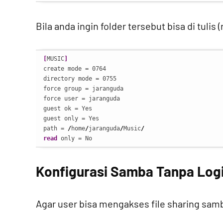
Bila anda ingin folder tersebut bisa di tulis
[
MUSIC
]
create mode = 0764

directory mode = 0755

force group = jaranguda

force user = jaranguda

guest ok = Yes

guest only = Yes

path = 
/
home
/
jaranguda
/
Music
/
read
 only = No
Konfigurasi Samba Tanpa Log
Agar user bisa mengakses file sharing sa